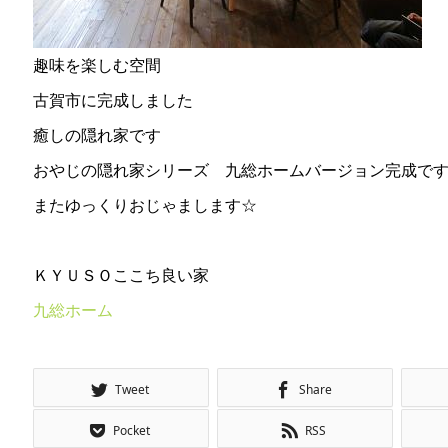
趣味を楽しむ空間
古賀市に完成しました
癒しの隠れ家です
おやじの隠れ家シリーズ 九総ホームバージョン完成で
またゆっくりおじゃまします☆
ＫＹＵＳＯここち良い家
九総ホーム
Tweet
Share
Pocket
RSS