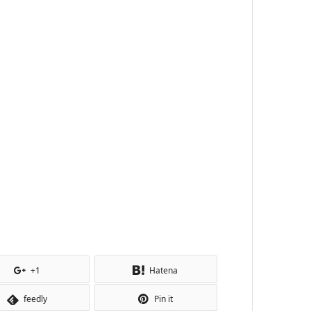
す
+1
Hatena
feedly
Pin it