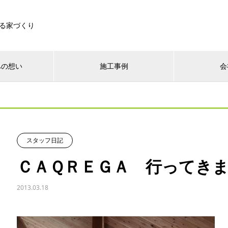
る家づくり
への想い
施工事例
会
スタッフ日記
ＣＡＱＲＥＧＡ 行ってき
2013.03.18