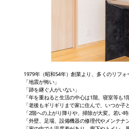
1979年（昭和54年）創業より、多くのリ
「地震が怖い」
「跡を継ぐ人がいない」
「年を重ねると生活の中心は1階。寝室等も1
「老後もギリギリまで家に住んで、いつか子
「2階への上がり降りや、掃除が大変。若い
「外壁、足場、設備機器の修理代やメンテナ
「家の中でも温度差があり、廊下やトイレ、