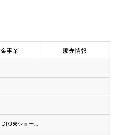
助金事業
販売情報
TO東ショー...