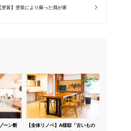
【塗装】塗装により蘇った我が家
ゾーン断
【全体リノベ】A様邸「古いもの