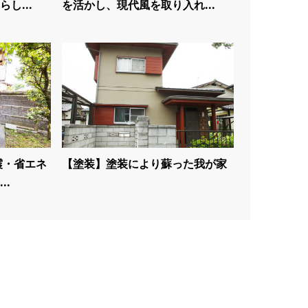
し...
を活かし、現代風を取り入れ...
震・省エネ
【塗装】塗装により蘇った我が家
..