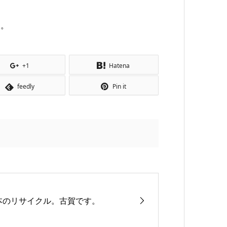
す。
+1
Hatena
feedly
Pin it
本のリサイクル。古賀です。