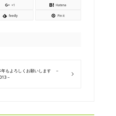
+1
Hatena
feedly
Pin it
本年もよろしくお願いします －
013－