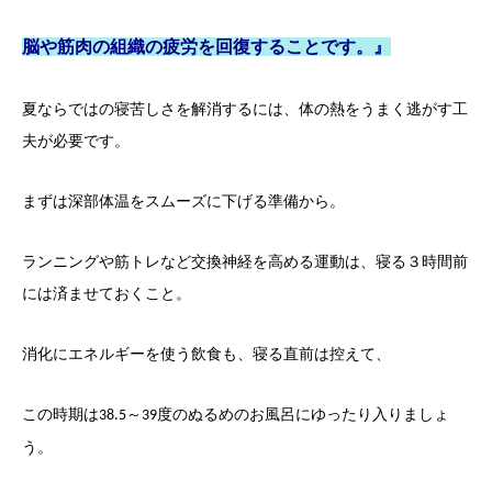
脳や筋肉の組織の疲労を回復することです。』
夏ならではの寝苦しさを解消するには、体の熱をうまく逃がす工
夫が必要です。
まずは深部体温をスムーズに
下げる準備から。
ランニングや筋トレなど交換神経を高める運動は、寝る３時間前
には済ませておくこと。
消化にエネルギーを使う飲食も、寝る直前は控えて、
この時期は
～
度のぬるめのお風呂にゆったり
入りましょ
38.5
39
う。