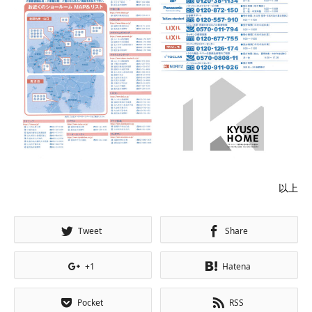
以上
Tweet
Share
+1
Hatena
Pocket
RSS