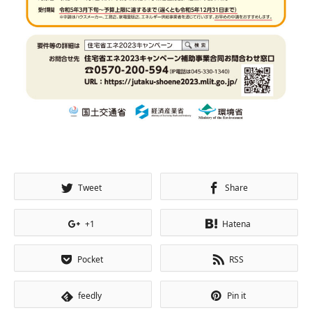
Tweet
Share
+1
Hatena
Pocket
RSS
feedly
Pin it