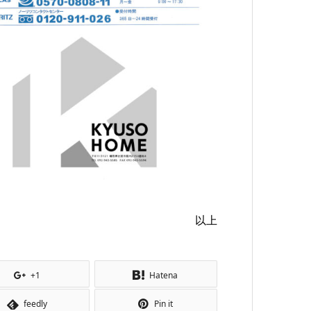
以上
+1
Hatena
feedly
Pin it