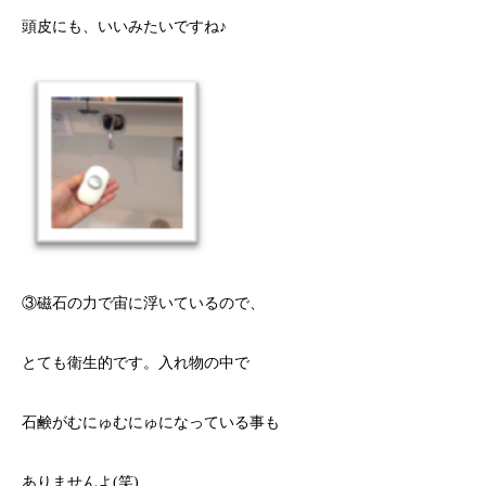
頭皮
にも
、いい
みたいですね
♪
③
磁石の力で宙に浮いているので、
とても衛生的です。入れ物の中で
石鹸が
むにゅむにゅに
なっている事も
ありませんよ
(
笑
)